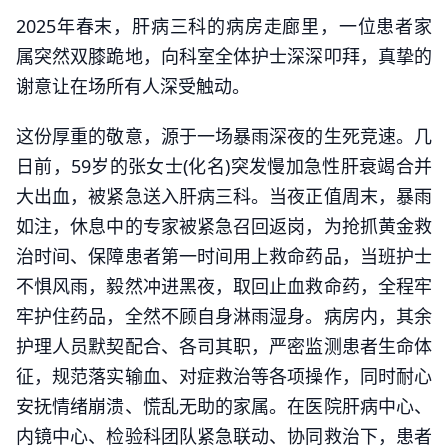
2025年春末，肝病三科的病房走廊里，一位患者家
属突然双膝跪地，向科室全体护士深深叩拜，真挚的
谢意让在场所有人深受触动。
这份厚重的敬意，源于一场暴雨深夜的生死竞速。几
日前，59岁的张女士(化名)突发慢加急性肝衰竭合并
大出血，被紧急送入肝病三科。当夜正值周末，暴雨
如注，休息中的专家被紧急召回返岗，为抢抓黄金救
治时间、保障患者第一时间用上救命药品，当班护士
不惧风雨，毅然冲进黑夜，取回止血救命药，全程牢
牢护住药品，全然不顾自身淋雨湿身。病房内，其余
护理人员默契配合、各司其职，严密监测患者生命体
征，规范落实输血、对症救治等各项操作，同时耐心
安抚情绪崩溃、慌乱无助的家属。在医院肝病中心、
内镜中心、检验科团队紧急联动、协同救治下，患者