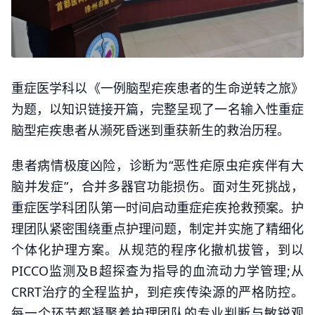
重症医学科以《一例脑型疟疾患者的生命逆转之旅》
为题，以知识链接开篇，完整呈现了一名输入性重症
脑型疟疾患者从濒死昏迷到重获新生的救治历程。
患者病情极度凶险，诊断为“恶性疟原虫疟疾伴有大
脑并发症”，合并多器官功能损伤。面对生死挑战，
重症医学科团队第一时间启动重症疟疾抢救预案。护
理团队紧密围绕重点护理问题，制定并实施了精细化
个体化护理方案。从规范的程序化撤机拔管，到以
PICCO监测及B超探查为指导的血流动力学管理;从
CRRT治疗的全程监护，到疟疾传染源的严格防控。
每一个环节都凝聚着护理团队的专业判断与敏锐观