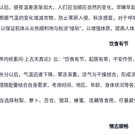
以后，昼夜温差逐渐加大，人们应当顺应自然的变化，早睡早
根据⽓温的变化增减衣物，防止寒邪入侵、秋凉感冒。对于呼
，以保证机体从炎热顺利地与秋凉“接轨”，以增强体质，提高人
饮食有节
帝内经素问-上古天真论》云：“饮食有节，起居有常，不安作劳
秋分以后，气温迅速下降，寒凉渐重，凉气与干燥结合，形成
理搭配要结合自身需求，考虑时间、地区、年龄、身体状况等各
当选择秋梨、萝卜、百合、银耳、蜂蜜、连藕等食用，尽量避
情志顺畅