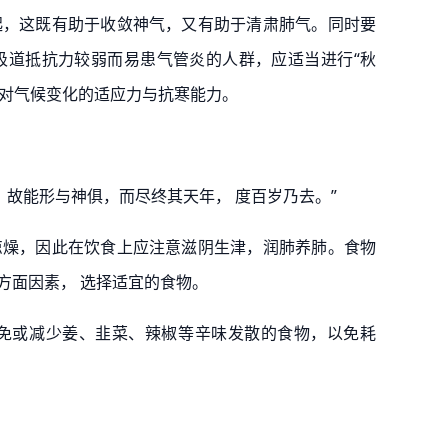
起，这既有助于收敛神气，又有助于清肃肺气。同时要
吸道抵抗力较弱而易患⽓管炎的人群，应适当进行“秋
体对气候变化的适应力与抗寒能力。
，故能形与神俱，而尽终其天年， 度百岁乃去。”
凉燥，因此在饮食上应注意滋阴生津，润肺养肺。食物
方面因素， 选择适宜的食物。
免或减少姜、韭菜、辣椒等辛味发散的食物，以免耗