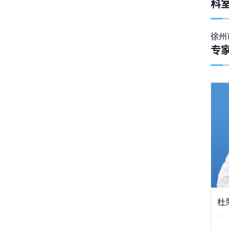
科
徐州
专
杜