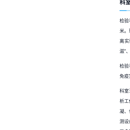
科
检验
米。
离实
滋”
检验
免疫
科室
析工
凝、
测设