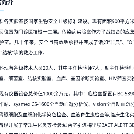
室简介
科各实验室按国家生物安全Ⅱ级标准建设。现有面积900平方米
现位置为门诊医技楼一二层。传染病实验室作为平战结合的应
验室。几十年来，安全且高效地承担并完成了诸如“非典”、“O15
、“结核”等的救治工作。
科现有各级技术人员20人，其中主任检验师7人，副主任检验
室、细菌室、结核实验室、血库、基因诊断实验室、HIV筛查实
现有仪器设备总价值1000余万元，其中：临检室配置有BC-5390 
作站、sysmex CS-1600全自动血凝分析仪、vision全
骨髓细胞及血细胞化学染色检查、血液寄生虫检查等;临床生化实验室
备现开展了常规生化类等检验;细菌室引进梅里埃BACT ALER