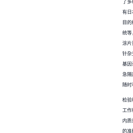
了多
有日
目的
统等
涂片
针杂
基因
急隔
随时
检验
工作
内质
的准