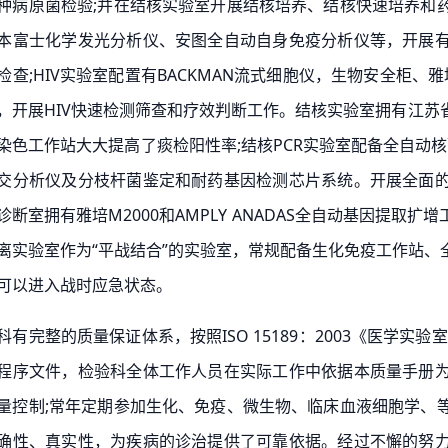
种病原菌检验;并在结核实验室开展结核培养、结核快速培养和
本富士化学发光分析仪、安图全自动自身免疫分析仪等，开展
检查;HIV实验室配置有BACKMAN流式细胞仪，生物安全柜、雅培M
，开展HIV快速检测筛查和疗效判断工作。结核实验室拥有江
染色工作站大大提高了痰检阳性率;结核PCR实验室配备全自动核酸提取仪
交分析仪及分枝杆菌鉴定和耐药基因检测芯片系统。开展全面
诊断室拥有雅培M2000和AMPLY ANADAS全自动基因提
离实验室作为“平战结合”的实验室，常规配备生化免疫工作站
可以进入战时应急状态。
科有完整的质量保证体系，按照ISO 15189：2003《医学
程序文件，检验科全体工作人员在实际工作中依据本质量手册
量控制;常年定期参加生化、免疫、微生物、临床血液细胞学、
确性、真实性，为疾病的诊治提供了可靠依据。经过不懈的努